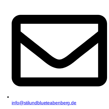
info@stilundblueteabenberg.de