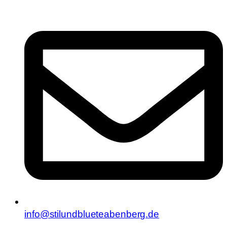
info@stilundblueteabenberg.de