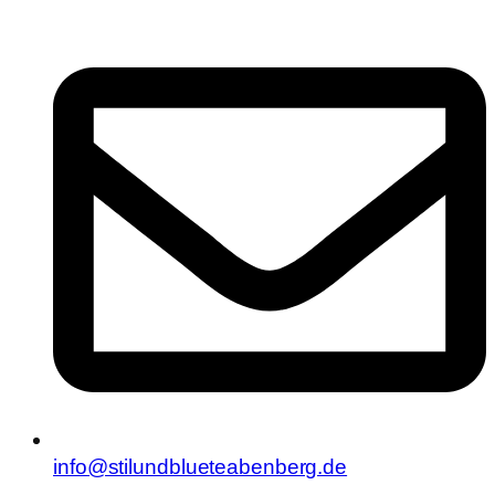
info@stilundblueteabenberg.de